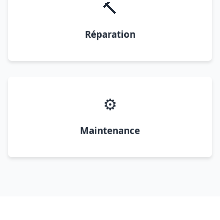
🔨
Réparation
⚙️
Maintenance