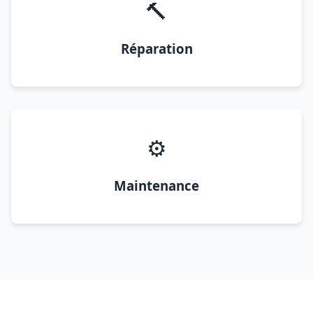
🔨
Réparation
⚙️
Maintenance