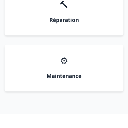
🔨
Réparation
⚙️
Maintenance