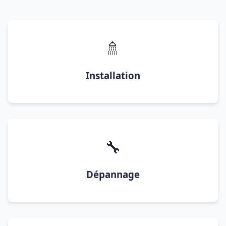
🚿
Installation
🔧
Dépannage