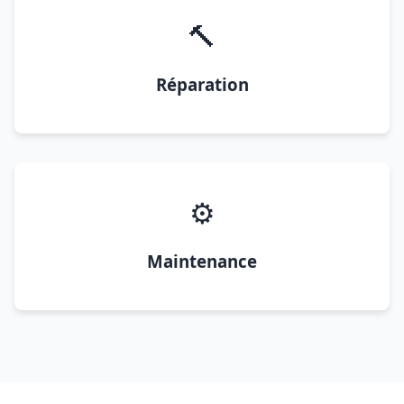
🔨
Réparation
⚙️
Maintenance