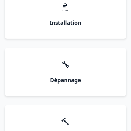
🚿
Installation
🔧
Dépannage
🔨