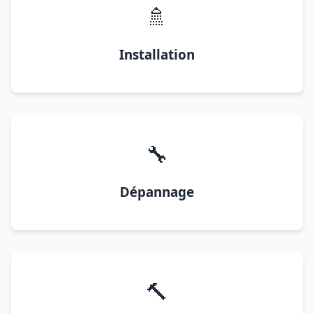
🚿
Installation
🔧
Dépannage
🔨