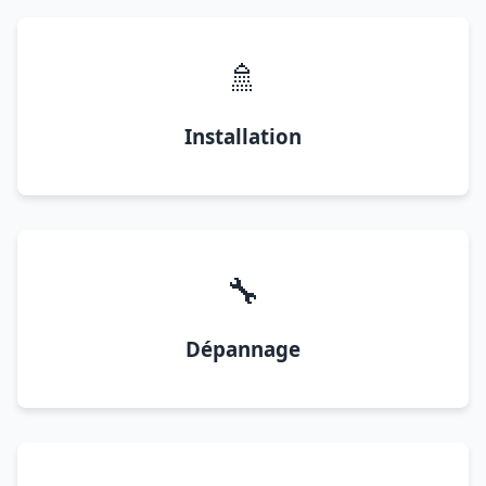
🚿
Installation
🔧
Dépannage