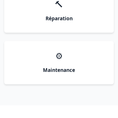
🔨
Réparation
⚙️
Maintenance