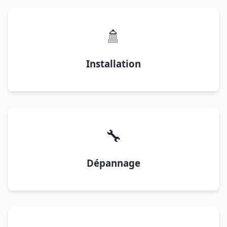
🚿
Installation
🔧
Dépannage