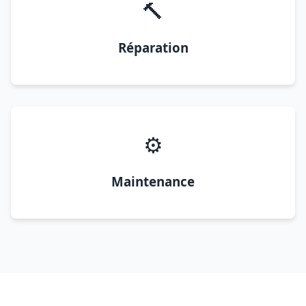
🔨
Réparation
⚙️
Maintenance