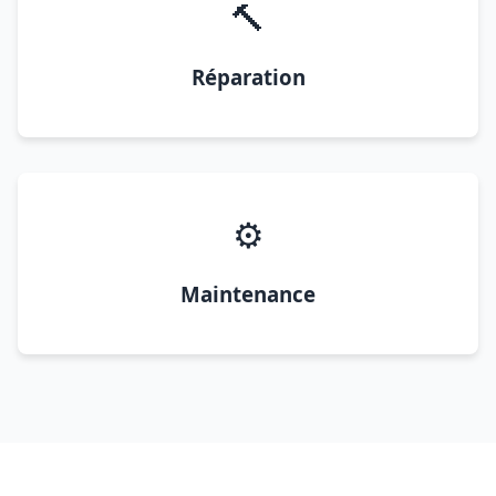
🔨
Réparation
⚙️
Maintenance