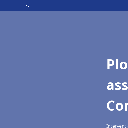
📞
Pl
as
Co
Intervent