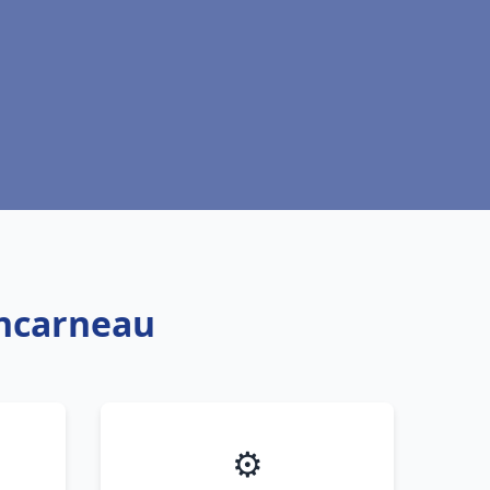
oncarneau
⚙️