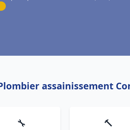
 Plombier assainissement C
🔧
🔨