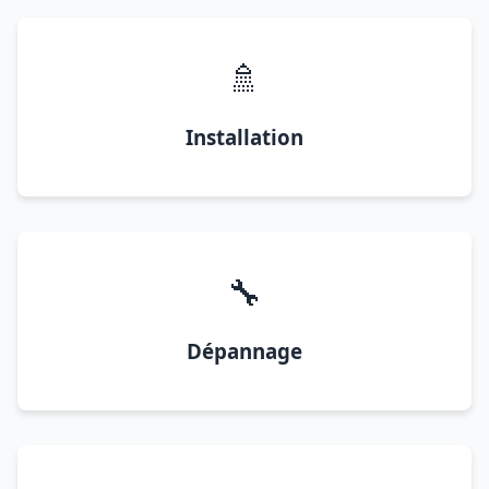
🚿
Installation
🔧
Dépannage