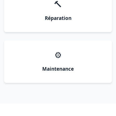
🔨
Réparation
⚙️
Maintenance