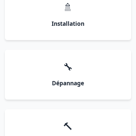
🚿
Installation
🔧
Dépannage
🔨