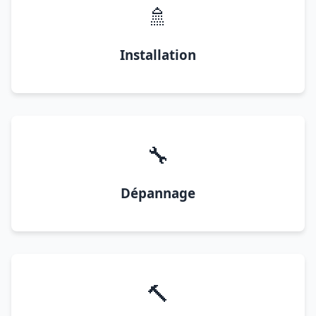
🚿
Installation
🔧
Dépannage
🔨