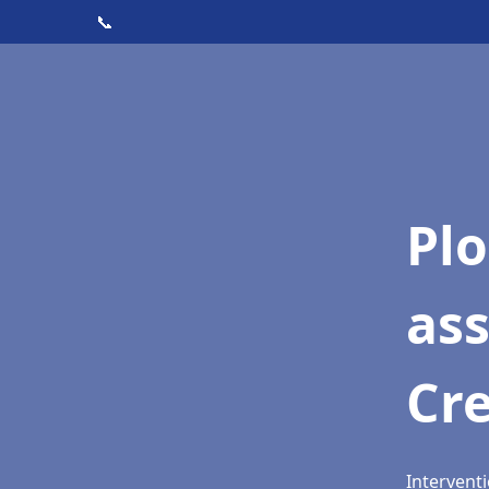
📞
Pl
as
Cr
Intervent