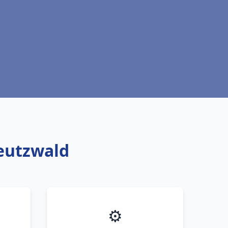
reutzwald
⚙️