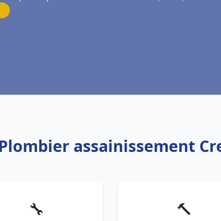
 Plombier assainissement C
🔧
🔨