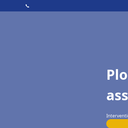
📞
Pl
as
Interventi