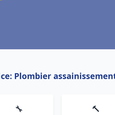
ice: Plombier assainissemen
🔧
🔨