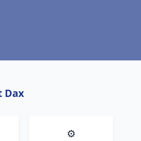
t Dax
⚙️