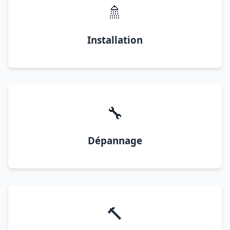
🚿
Installation
🔧
Dépannage
🔨