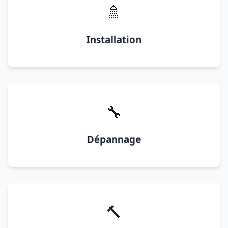
🚿
Installation
🔧
Dépannage
🔨