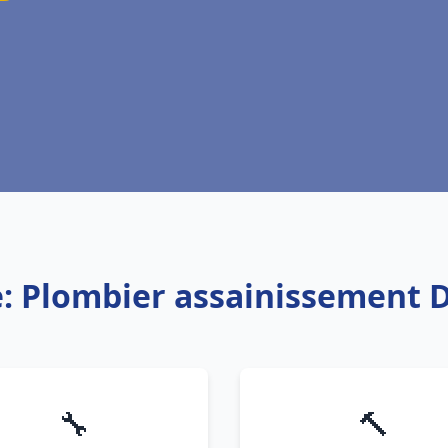
e: Plombier assainissement
🔧
🔨