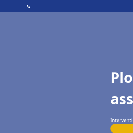
📞
Pl
as
Intervent