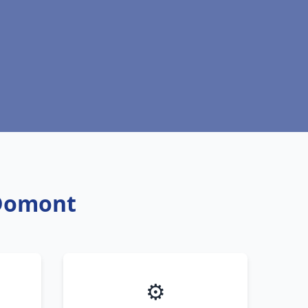
 Domont
⚙️