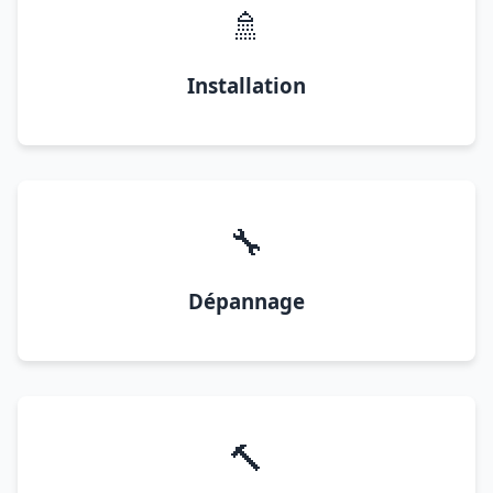
🚿
Installation
🔧
Dépannage
🔨