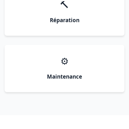
🔨
Réparation
⚙️
Maintenance