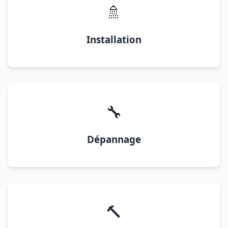
🚿
Installation
🔧
Dépannage
🔨