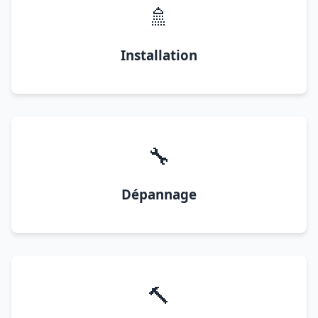
🚿
Installation
🔧
Dépannage
🔨