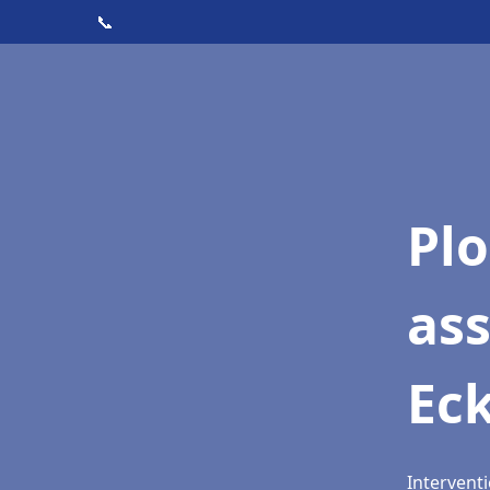
📞
Pl
as
Ec
Intervent