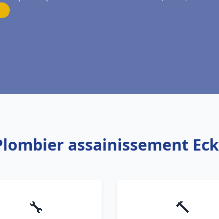
 Plombier assainissement Ec
🔧
🔨