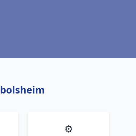
kbolsheim
⚙️