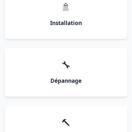
🚿
Installation
🔧
Dépannage
🔨