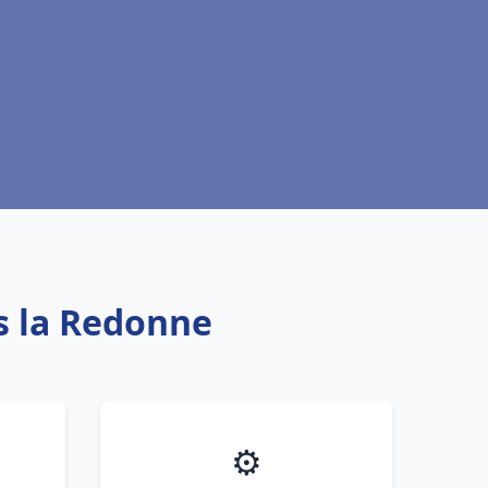
s la Redonne
⚙️