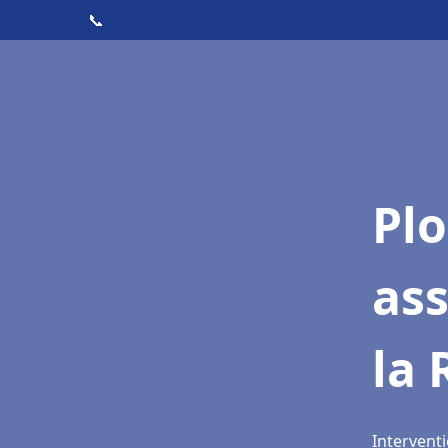
📞
Pl
as
la
Intervent