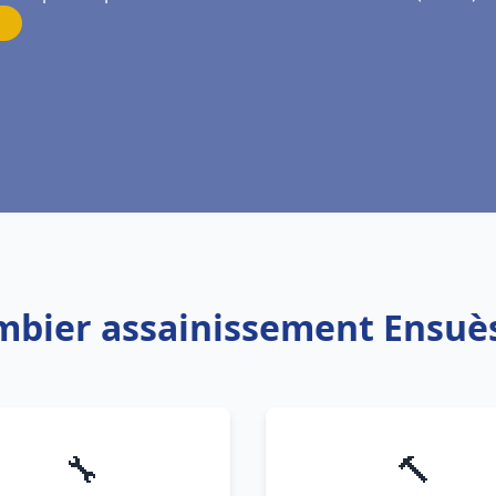
ombier assainissement Ensuè
🔧
🔨