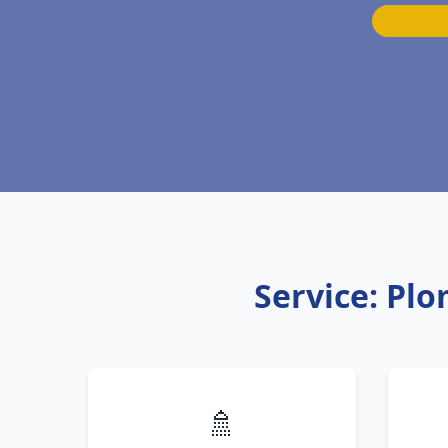
Service: Pl
🚿