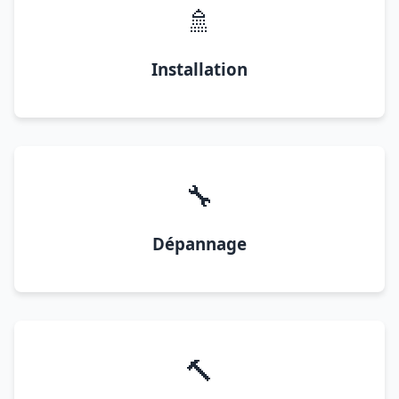
🚿
Installation
🔧
Dépannage
🔨