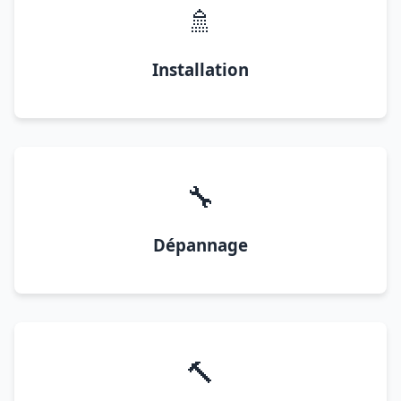
🚿
Installation
🔧
Dépannage
🔨