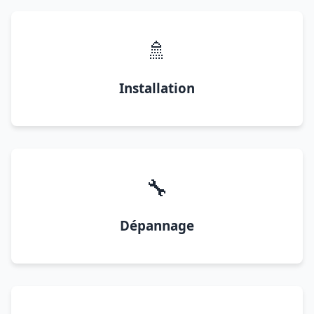
🚿
Installation
🔧
Dépannage