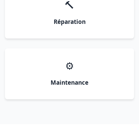
🔨
Réparation
⚙️
Maintenance