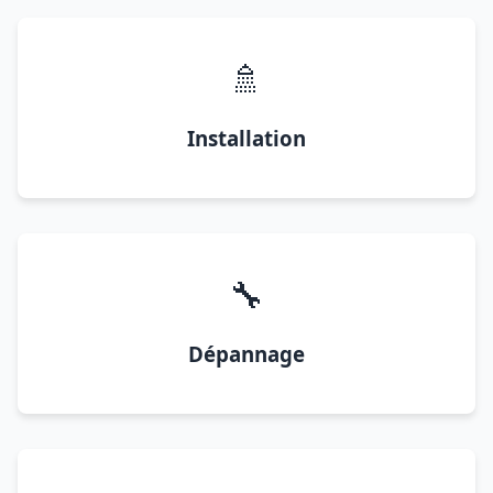
🚿
Installation
🔧
Dépannage