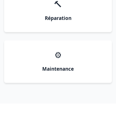
🔨
Réparation
⚙️
Maintenance