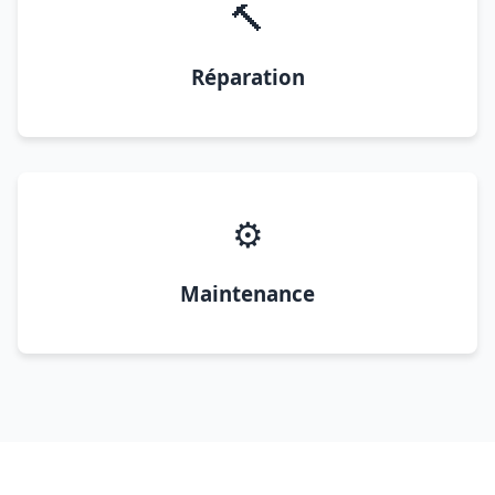
🔨
Réparation
⚙️
Maintenance