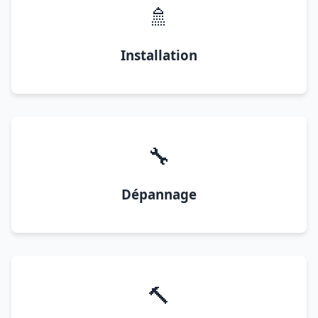
🚿
Installation
🔧
Dépannage
🔨