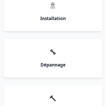
🚿
Installation
🔧
Dépannage
🔨