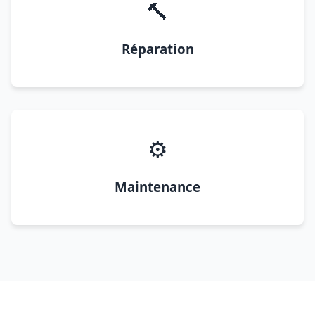
🔨
Réparation
⚙️
Maintenance