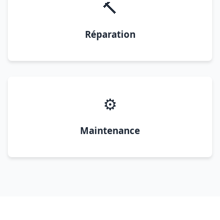
🔨
Réparation
⚙️
Maintenance