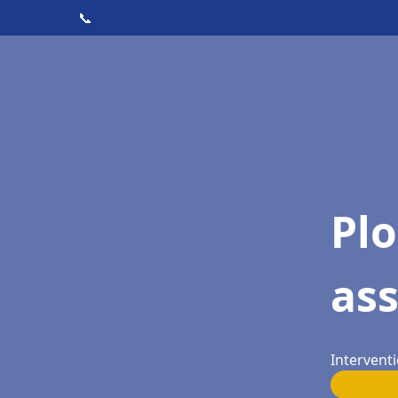
📞
Pl
as
Intervent