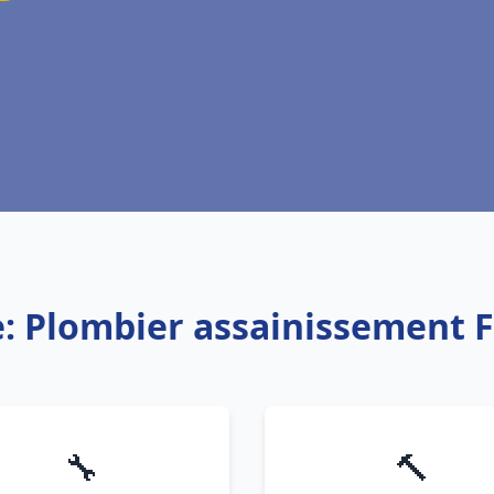
e: Plombier assainissement 
🔧
🔨