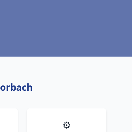
Forbach
⚙️