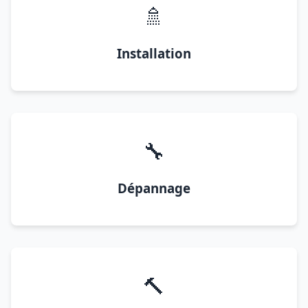
🚿
Installation
🔧
Dépannage
🔨