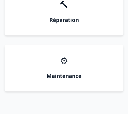
🔨
Réparation
⚙️
Maintenance