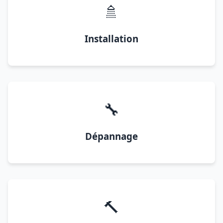
🚿
Installation
🔧
Dépannage
🔨