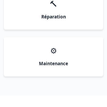
🔨
Réparation
⚙️
Maintenance