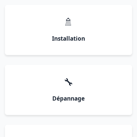
🚿
Installation
🔧
Dépannage