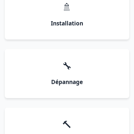
🚿
Installation
🔧
Dépannage
🔨