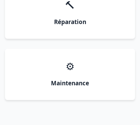
🔨
Réparation
⚙️
Maintenance