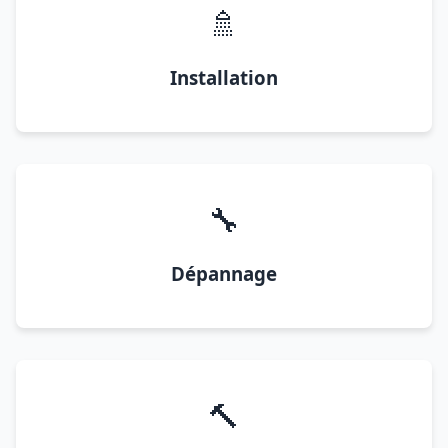
🚿
Installation
🔧
Dépannage
🔨