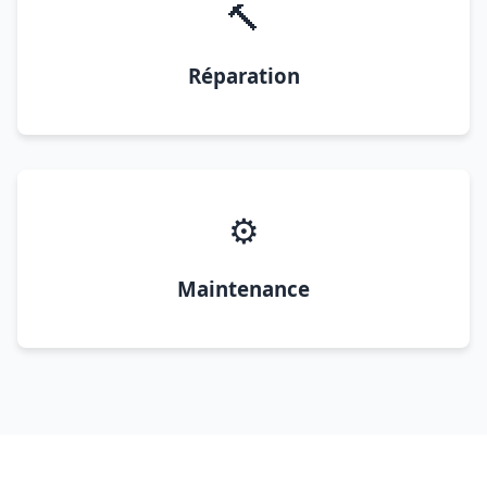
🔨
Réparation
⚙️
Maintenance