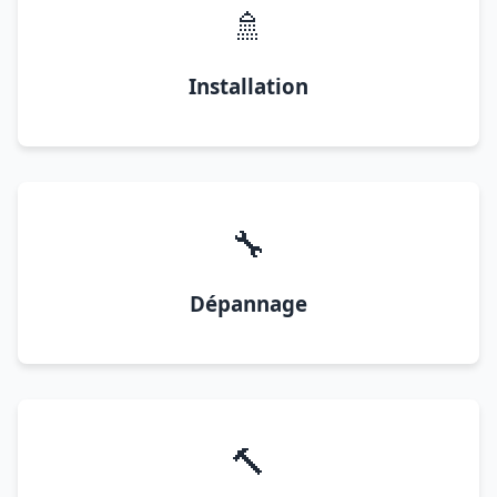
🚿
Installation
🔧
Dépannage
🔨