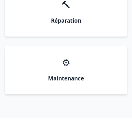
🔨
Réparation
⚙️
Maintenance