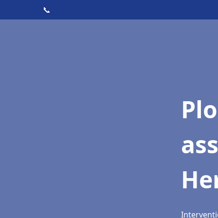
📞
Pl
as
He
Intervent