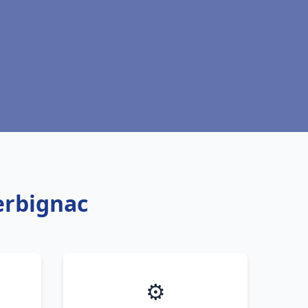
erbignac
⚙️