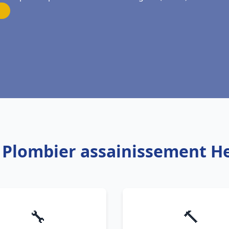
: Plombier assainissement H
🔧
🔨