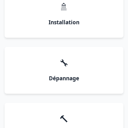
🚿
Installation
🔧
Dépannage
🔨