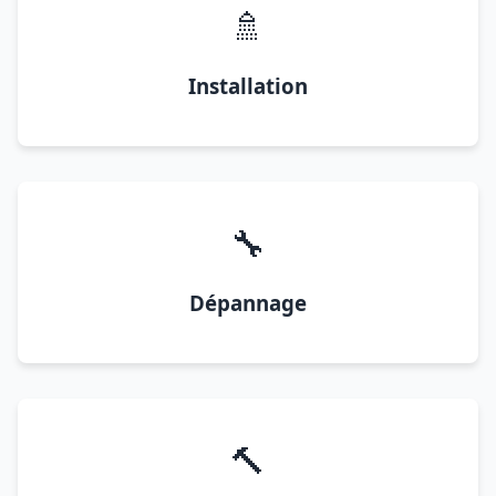
🚿
Installation
🔧
Dépannage
🔨