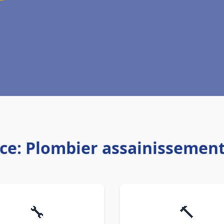
ice: Plombier assainissement
🔧
🔨