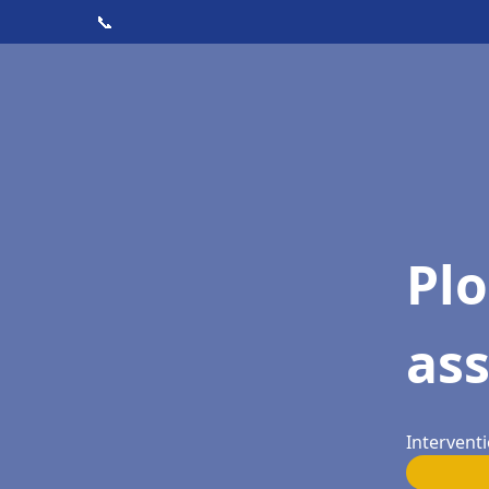
📞
Pl
as
Interventi