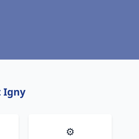
 Igny
⚙️